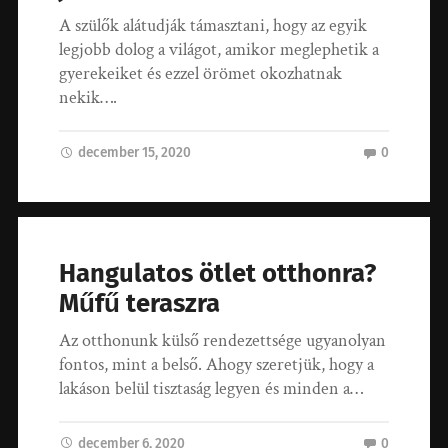
A szülők alátudják támasztani, hogy az egyik
legjobb dolog a világot, amikor meglephetik a
gyerekeiket és ezzel örömet okozhatnak
nekik….
december 15, 2020
0
Hangulatos ötlet otthonra?
Műfű teraszra
Az otthonunk külső rendezettsége ugyanolyan
fontos, mint a belső. Ahogy szeretjük, hogy a
lakáson belül tisztaság legyen és minden a…
december 6, 2020
0