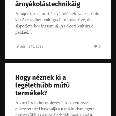
árnyékolástechnikáig
A napvitorla, mint árnyékolóeszköz, az utóbbi
két évtizedben vált igazán népszerűvé, de
alapötlete korántsem új. Az ókori kultúrák –
például…
április 16, 2025
0
Hogy néznek ki a
legélethűbb műfű
termékek?
A kortárs lakberendezés és kertrendezés
előszeretettel használja a napjainkban egyre
népszerűbb és egyre élethűbb megjelenést