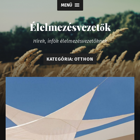
MENÜ
Élelmezésvezetők
Hírek, infók élelmezésvezetőknek
KATEGÓRIA:
OTTHON