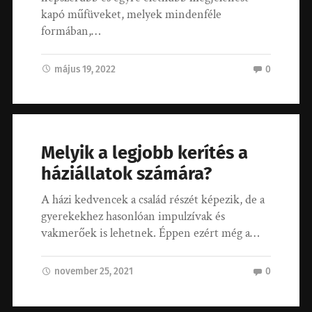
kapó műfüveket, melyek mindenféle
formában,…
május 19, 2022
0
Melyik a legjobb kerítés a
háziállatok számára?
A házi kedvencek a család részét képezik, de a
gyerekekhez hasonlóan impulzívak és
vakmerőek is lehetnek. Éppen ezért még a…
november 25, 2021
0