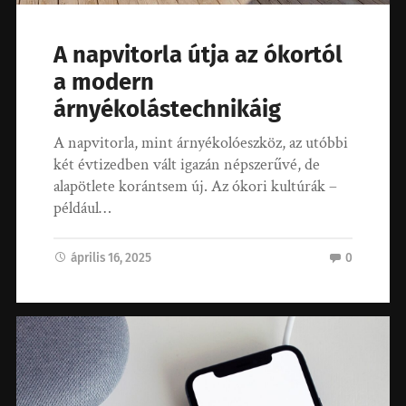
A napvitorla útja az ókortól
a modern
árnyékolástechnikáig
A napvitorla, mint árnyékolóeszköz, az utóbbi
két évtizedben vált igazán népszerűvé, de
alapötlete korántsem új. Az ókori kultúrák –
például…
április 16, 2025
0