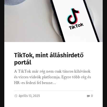
TikTok, mint álláshirdető
portál
A TikTok már rég nem csak táncos kihívások
és vicces videók platformja. Egyre több cég és
HR-es fedezi fel benne…
április 13, 2025
0