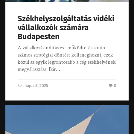
Székhelyszolgáltatás vidéki
vállalkozók számára
Budapesten
A vállalkozásindítás és -működtetés során
számos stratégiai döntést kell meghozni, ezek
közül az egyik legfontosabb a cég székhelyének
megválasztása. Bár…
május 8, 2025
0