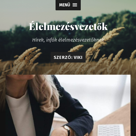
MENÜ
Élelmezésvezetők
Hírek, infók élelmezésvezetőknek
SZERZŐ:
VIKI