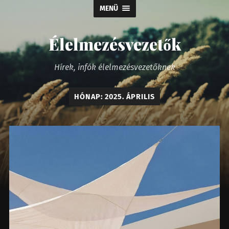
MENÜ
Élelmezésvezetők
Hírek, infók élelmezésvezetőknek
HÓNAP:
2025. ÁPRILIS