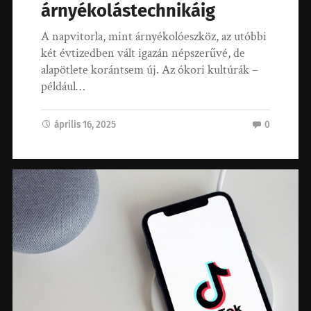
árnyékolástechnikáig
A napvitorla, mint árnyékolóeszköz, az utóbbi
két évtizedben vált igazán népszerűvé, de
alapötlete korántsem új. Az ókori kultúrák –
például…
április 16, 2025
0