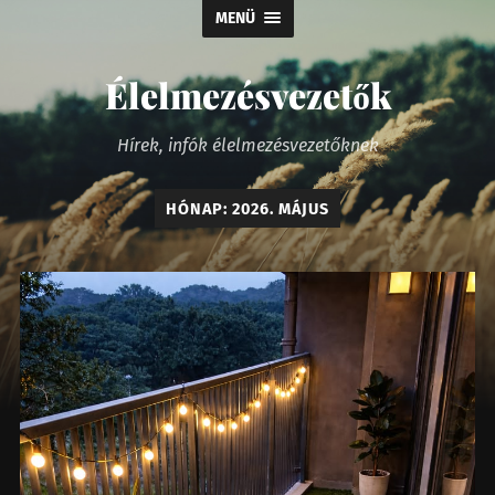
MENÜ
Élelmezésvezetők
Hírek, infók élelmezésvezetőknek
HÓNAP:
2026. MÁJUS